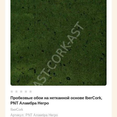
Пробковые обои на нетканной основе IberCork,
PNT Аламбра Негро
IberCork
Артикул:
PNT Аламбра Негро