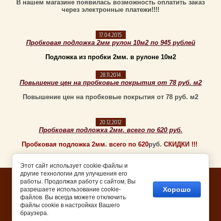
В нашем магазине появилась возможность оплатить заказ
через электронные платежи!!!!
17.04.2015
Пробковая подложка 2мм рулон 10м2 по 945 рублей
Подложка из пробки 2мм. в рулоне 10м2
28.11.2014
Повышение цен на пробковые покрытия от 78 руб. м2
Повышение цен на пробковые покрытия от 78 руб.
м2
20.12.2012
Пробковая подложка 2мм. всего по 620 руб.
Пробковая подложка 2мм. всего по 620
руб.
СКИДКИ !!!
Этот сайт использует cookie-файлы и
другие технологии для улучшения его
Copyright © 2011 - 2026
работы. Продолжая работу с сайтом, Вы
Хорошо
разрешаете использование cookie-
платформа для интернет
файлов. Вы всегда можете отключить
магазина
файлы cookie в настройках Вашего
браузера.
Wicanders Dekwall RY 07 001 Flores
White 600*300 мм, 3мм (уп.1,98 м2)